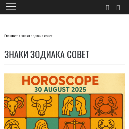
Skip
to
Главпост
>
знаки зодиака совет
content
ЗНАКИ ЗОДИАКА СОВЕТ