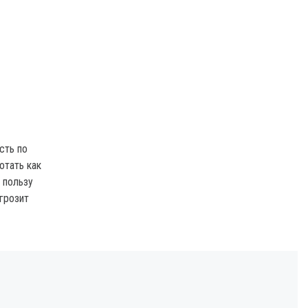
сть по
отать как
 пользу
грозит