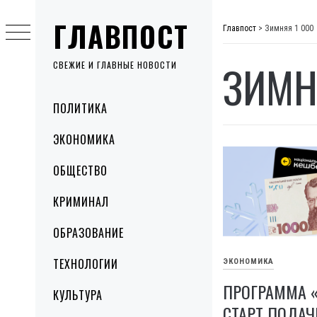
Skip
ГЛАВПОСТ
to
Главпост
>
Зимняя 1 000
content
ЗИМН
СВЕЖИЕ И ГЛАВНЫЕ НОВОСТИ
Primary
ПОЛИТИКА
Menu
ЭКОНОМИКА
ОБЩЕСТВО
КРИМИНАЛ
ОБРАЗОВАНИЕ
ТЕХНОЛОГИИ
ЭКОНОМИКА
ПРОГРАММА «
КУЛЬТУРА
СТАРТ ПОДА