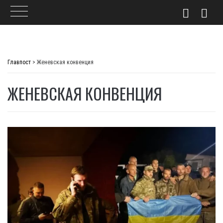
Skip
to
Главпост
>
Женевская конвенция
content
ЖЕНЕВСКАЯ КОНВЕНЦИЯ