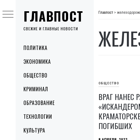
Skip
ГЛАВПОСТ
to
Главпост
>
железодорож
content
ЖЕЛЕ
СВЕЖИЕ И ГЛАВНЫЕ НОВОСТИ
Primary
ПОЛИТИКА
Menu
ЭКОНОМИКА
ОБЩЕСТВО
ОБЩЕСТВО
КРИМИНАЛ
ВРАГ НАНЕС 
ОБРАЗОВАНИЕ
«ИСКАНДЕРОМ
КРАМАТОРСКЕ
ТЕХНОЛОГИИ
ПОГИБШИХ
КУЛЬТУРА
8 АПРЕЛЯ, 2022