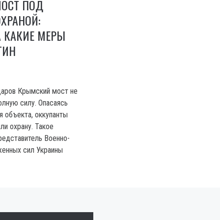
ОСТ ПОД
ХРАНОЙ:
А КАКИЕ МЕРЫ
ТИН
даров Крымский мост не
олную силу. Опасаясь
я объекта, оккупанты
ли охрану. Такое
редставитель Военно-
женных сил Украины