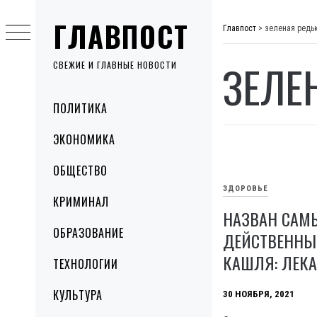
Skip
ГЛАВПОСТ
to
Главпост
>
зеленая редь
content
ЗЕЛЕ
СВЕЖИЕ И ГЛАВНЫЕ НОВОСТИ
Primary
ПОЛИТИКА
Menu
ЭКОНОМИКА
ОБЩЕСТВО
ЗДОРОВЬЕ
КРИМИНАЛ
НАЗВАН САМ
ОБРАЗОВАНИЕ
ДЕЙСТВЕННЫ
КАШЛЯ: ЛЕКА
ТЕХНОЛОГИИ
КУЛЬТУРА
30 НОЯБРЯ, 2021