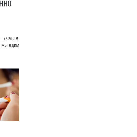
ЕННО
т ухода и
ты мы едим