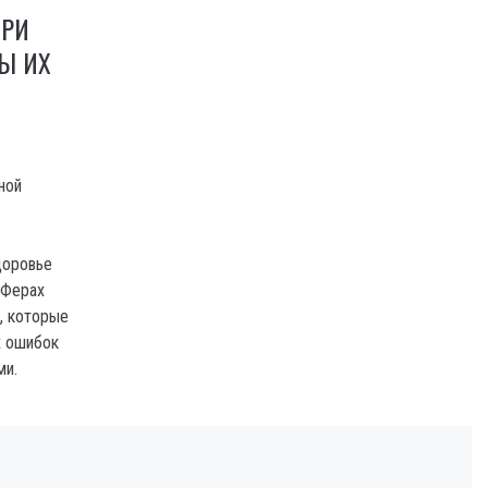
ПРИ
БЫ ИХ
ной
доровье
 Ферах
, которые
х ошибок
ми.