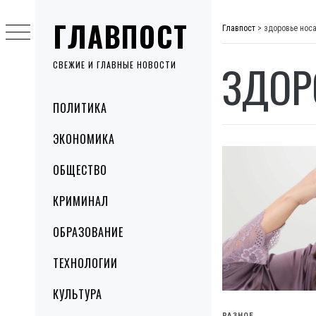
Skip
ГЛАВПОСТ
to
Главпост
>
здоровье нос
content
ЗДОР
СВЕЖИЕ И ГЛАВНЫЕ НОВОСТИ
Primary
ПОЛИТИКА
Menu
ЭКОНОМИКА
ОБЩЕСТВО
КРИМИНАЛ
ОБРАЗОВАНИЕ
ТЕХНОЛОГИИ
КУЛЬТУРА
РАЗНОЕ