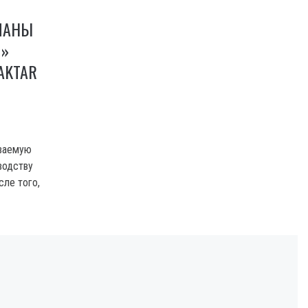
ПЛАНЫ
И»
AKTAR
ываемую
водству
сле того,