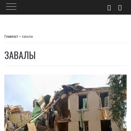
Skip
to
Главпост
>
завалы
content
ЗАВАЛЫ