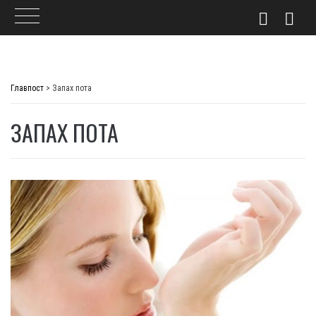
Skip
to
Главпост
>
Запах пота
content
ЗАПАХ ПОТА