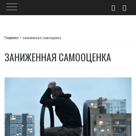
Skip
to
Главпост
>
заниженная самооценка
content
ЗАНИЖЕННАЯ САМООЦЕНКА