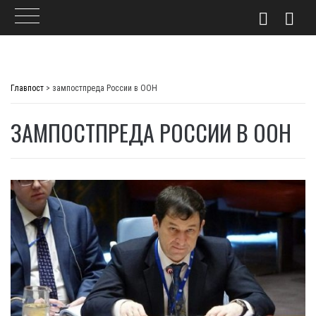
Skip
to
Главпост
>
зампостпреда России в ООН
content
ЗАМПОСТПРЕДА РОССИИ В ООН