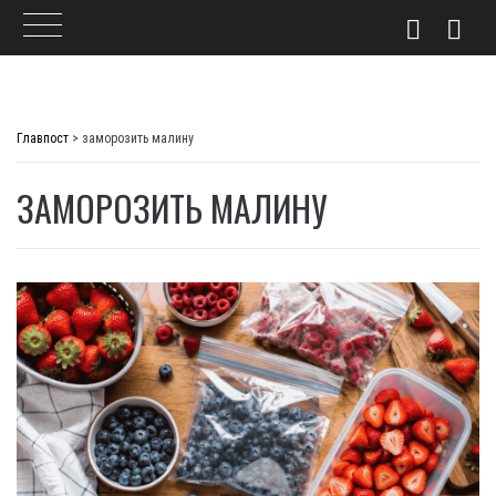
Skip
to
Главпост
>
заморозить малину
content
ЗАМОРОЗИТЬ МАЛИНУ