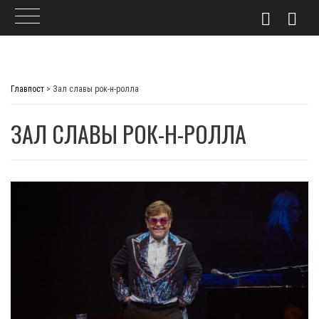
Skip
to
Главпост
>
Зал славы рок-н-ролла
content
ЗАЛ СЛАВЫ РОК-Н-РОЛЛА