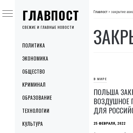
Skip
ГЛАВПОСТ
to
Главпост
>
закрытие ави
content
ЗАКР
СВЕЖИЕ И ГЛАВНЫЕ НОВОСТИ
Primary
ПОЛИТИКА
Menu
ЭКОНОМИКА
ОБЩЕСТВО
В МИРЕ
КРИМИНАЛ
ПОЛЬША ЗАК
ОБРАЗОВАНИЕ
ВОЗДУШНОЕ 
ДЛЯ РОССИЙ
ТЕХНОЛОГИИ
КУЛЬТУРА
25 ФЕВРАЛЯ, 2022