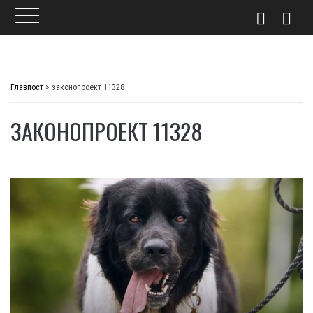
Skip
to
Главпост
>
законопроект 11328
content
ЗАКОНОПРОЕКТ 11328