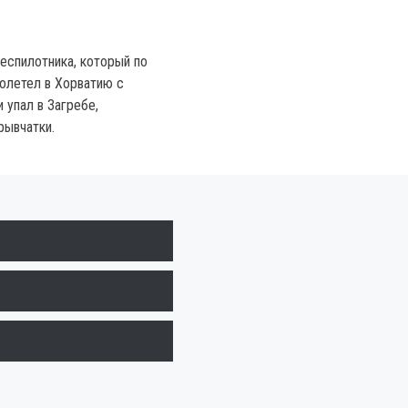
беспилотника, который по
долетел в Хорватию с
 упал в Загребе,
рывчатки.