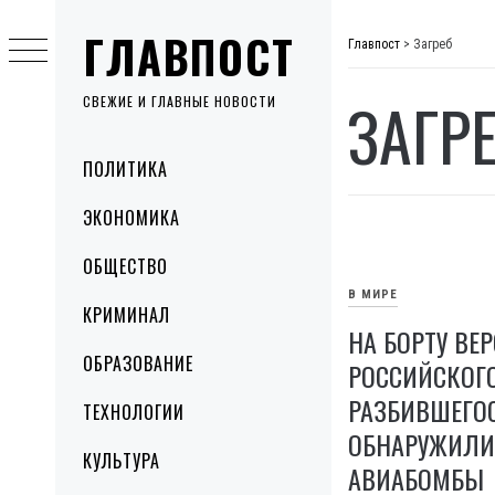
Skip
ГЛАВПОСТ
to
Главпост
>
Загреб
content
ЗАГР
СВЕЖИЕ И ГЛАВНЫЕ НОВОСТИ
Primary
ПОЛИТИКА
Menu
ЭКОНОМИКА
ОБЩЕСТВО
В МИРЕ
КРИМИНАЛ
НА БОРТУ ВЕ
ОБРАЗОВАНИЕ
РОССИЙСКОГО
РАЗБИВШЕГОС
ТЕХНОЛОГИИ
ОБНАРУЖИЛИ
КУЛЬТУРА
АВИАБОМБЫ