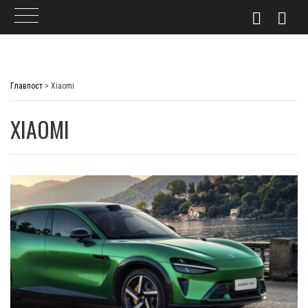
Skip
to
Главпост
>
Xiaomi
content
XIAOMI