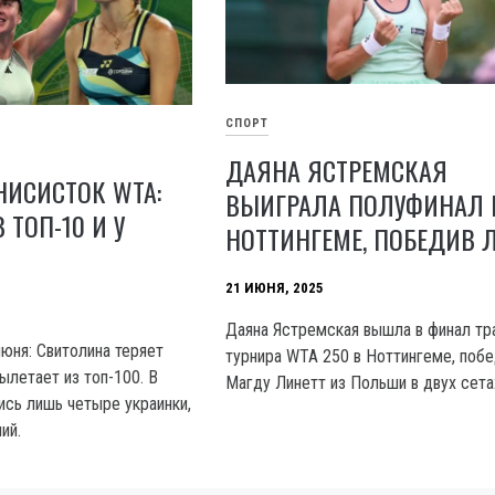
СПОРТ
ДАЯНА ЯСТРЕМСКАЯ
НИСИСТОК WTA:
ВЫИГРАЛА ПОЛУФИНАЛ 
 ТОП-10 И У
НОТТИНГЕМЕ, ПОБЕДИВ 
21 ИЮНЯ, 2025
Даяна Ястремская вышла в финал тр
июня: Свитолина теряет
турнира WTA 250 в Ноттингеме, поб
ылетает из топ-100. В
Магду Линетт из Польши в двух сета
ись лишь четыре украинки,
ий.