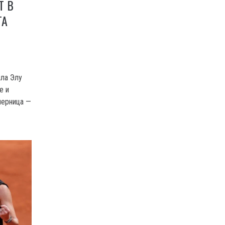
Т В
TA
ла Элу
е и
перница —