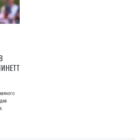
В
ЛИНЕТТ
авяного
едив
х.