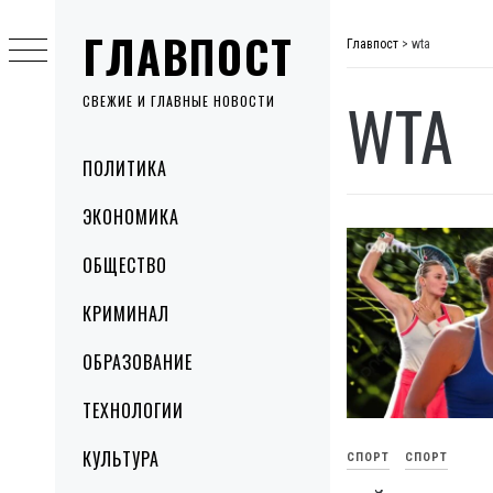
Skip
ГЛАВПОСТ
to
Главпост
>
wta
content
WTA
СВЕЖИЕ И ГЛАВНЫЕ НОВОСТИ
Primary
ПОЛИТИКА
Menu
ЭКОНОМИКА
ОБЩЕСТВО
КРИМИНАЛ
ОБРАЗОВАНИЕ
ТЕХНОЛОГИИ
КУЛЬТУРА
СПОРТ
СПОРТ