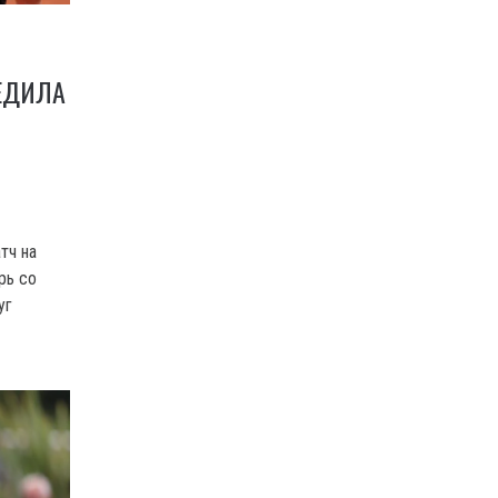
ЕДИЛА
тч на
рь со
уг