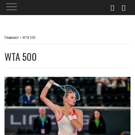
Skip
to
Главпост
>
WTA 500
content
WTA 500