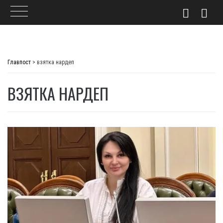
Skip
to
Главпост
>
взятка нардеп
content
ВЗЯТКА НАРДЕП