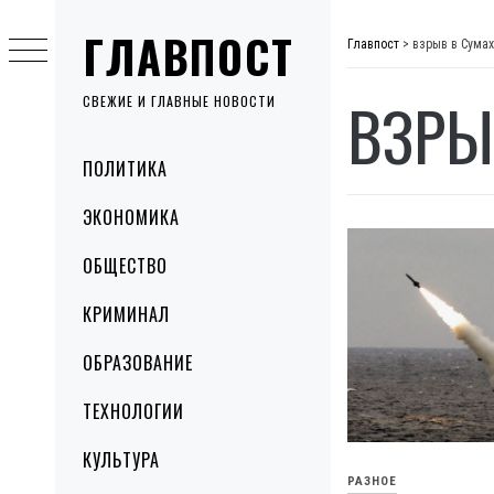
Skip
ГЛАВПОСТ
to
Главпост
>
взрыв в Сумах
content
ВЗРЫ
СВЕЖИЕ И ГЛАВНЫЕ НОВОСТИ
Primary
ПОЛИТИКА
Menu
ЭКОНОМИКА
ОБЩЕСТВО
КРИМИНАЛ
ОБРАЗОВАНИЕ
ТЕХНОЛОГИИ
КУЛЬТУРА
РАЗНОЕ