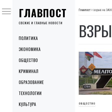
Skip
ГЛАВПОСТ
to
Главпост
>
взрыв на ЗАЭ
content
ВЗРЫ
СВЕЖИЕ И ГЛАВНЫЕ НОВОСТИ
Primary
ПОЛИТИКА
Menu
ЭКОНОМИКА
ОБЩЕСТВО
КРИМИНАЛ
ОБРАЗОВАНИЕ
ТЕХНОЛОГИИ
КУЛЬТУРА
ОБЩЕСТВО