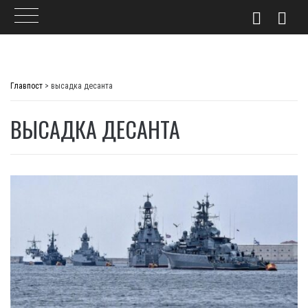
Skip
to
Главпост
>
высадка десанта
content
ВЫСАДКА ДЕСАНТА