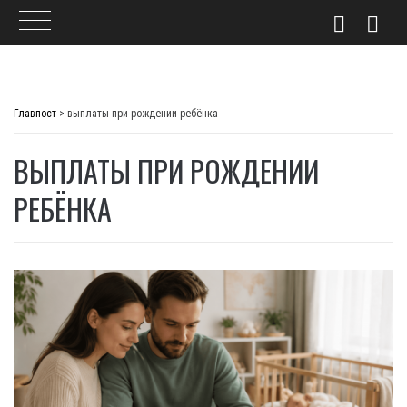
Skip
to
Главпост
>
выплаты при рождении ребёнка
content
ВЫПЛАТЫ ПРИ РОЖДЕНИИ
РЕБЁНКА