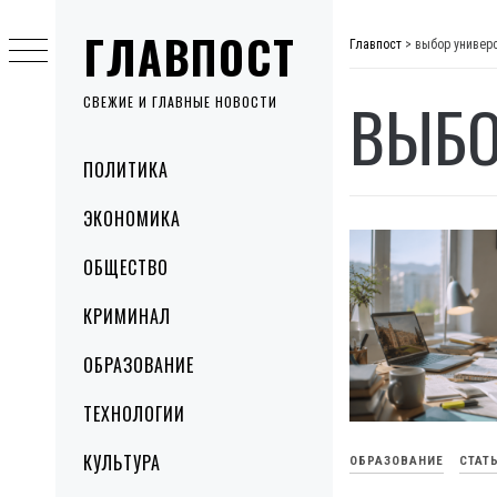
Skip
ГЛАВПОСТ
to
Главпост
>
выбор универ
content
ВЫБО
СВЕЖИЕ И ГЛАВНЫЕ НОВОСТИ
Primary
ПОЛИТИКА
Menu
ЭКОНОМИКА
ОБЩЕСТВО
КРИМИНАЛ
ОБРАЗОВАНИЕ
ТЕХНОЛОГИИ
КУЛЬТУРА
ОБРАЗОВАНИЕ
СТАТ