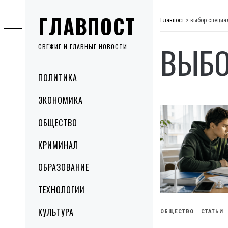
Skip
ГЛАВПОСТ
to
Главпост
>
выбор специа
content
ВЫБО
СВЕЖИЕ И ГЛАВНЫЕ НОВОСТИ
Primary
ПОЛИТИКА
Menu
ЭКОНОМИКА
ОБЩЕСТВО
КРИМИНАЛ
ОБРАЗОВАНИЕ
ТЕХНОЛОГИИ
КУЛЬТУРА
ОБЩЕСТВО
СТАТЬИ