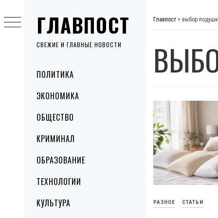
Skip
ГЛАВПОСТ
to
Главпост
>
выбор подушк
content
ВЫБО
СВЕЖИЕ И ГЛАВНЫЕ НОВОСТИ
Primary
ПОЛИТИКА
Menu
ЭКОНОМИКА
ОБЩЕСТВО
КРИМИНАЛ
ОБРАЗОВАНИЕ
ТЕХНОЛОГИИ
КУЛЬТУРА
РАЗНОЕ
СТАТЬИ