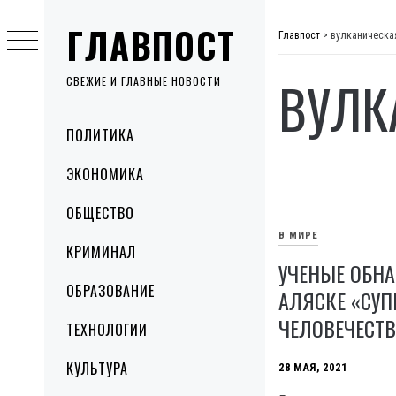
Skip
ГЛАВПОСТ
to
Главпост
>
вулканическа
content
ВУЛК
СВЕЖИЕ И ГЛАВНЫЕ НОВОСТИ
Primary
ПОЛИТИКА
Menu
ЭКОНОМИКА
ОБЩЕСТВО
В МИРЕ
КРИМИНАЛ
УЧЕНЫЕ ОБН
ОБРАЗОВАНИЕ
АЛЯСКЕ «СУП
ЧЕЛОВЕЧЕСТВ
ТЕХНОЛОГИИ
КУЛЬТУРА
28 МАЯ, 2021