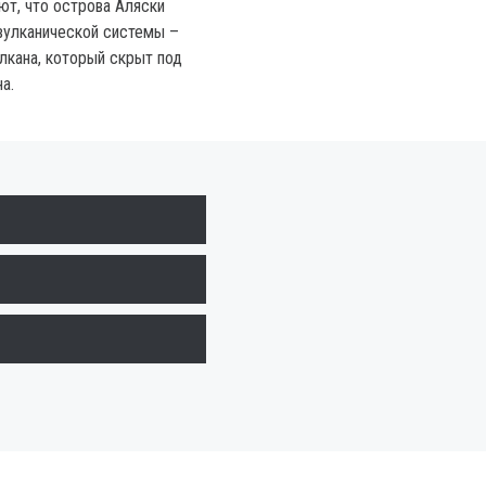
ют, что острова Аляски
вулканической системы –
лкана, который скрыт под
а.