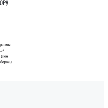
ОРУ
оразили
кой
Такое
обороны