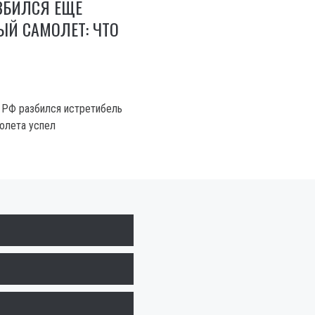
ЗБИЛСЯ ЕЩЕ
Й САМОЛЕТ: ЧТО
 РФ разбился истретибель
олета успел