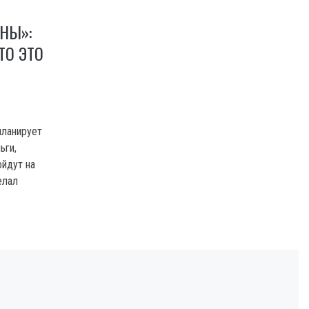
НЫ»:
ТО ЭТО
планирует
ьги,
ойдут на
елал