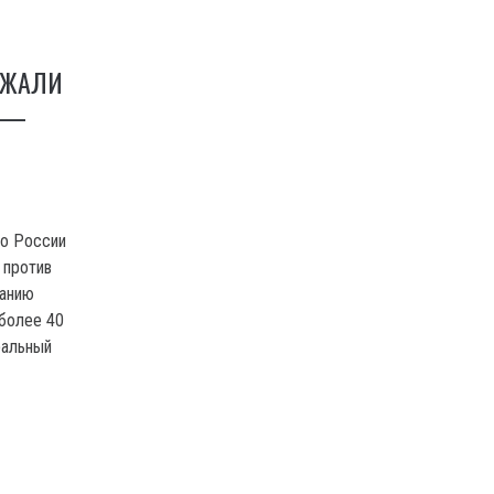
РЖАЛИ
 —
во России
 против
данию
более 40
ральный