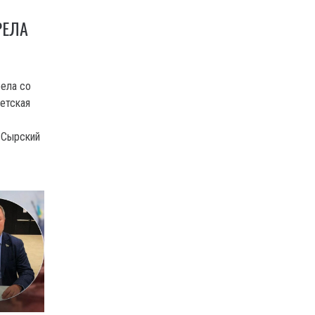
РЕЛА
рела со
етская
 Сырский