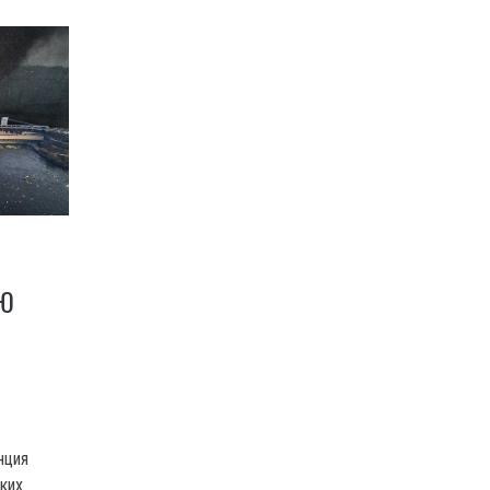
ЬЮ
нция
ких