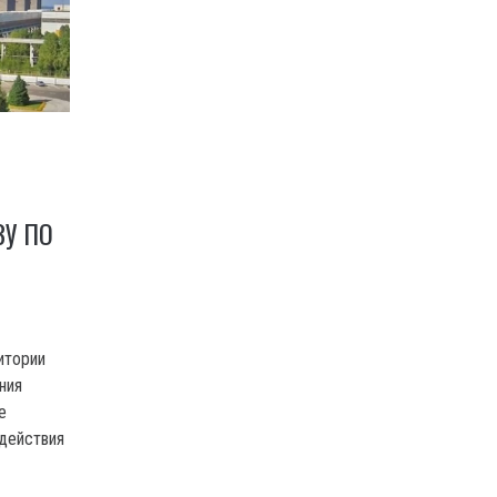
ЗУ ПО
итории
ния
е
одействия