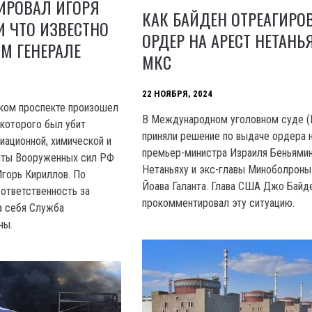
ИРОВАЛ ИГОРЯ
КАК БАЙДЕН ОТРЕАГИРО
 ЧТО ИЗВЕСТНО
ОРДЕР НА АРЕСТ НЕТАНЬ
М ГЕНЕРАЛЕ
МКС
22 НОЯБРЯ, 2024
ском проспекте произошел
В Международном уголовном суде 
 которого был убит
приняли решение по выдаче ордера 
иационной, химической и
премьер-министра Израиля Беньями
иты Вооруженных сил РФ
Нетаньяху и экс-главы Миноболроны
Игорь Кириллов. По
Йоава Галанта. Глава США Джо Байд
 ответственность за
прокомментировал эту ситуацию.
а себя Служба
ны.