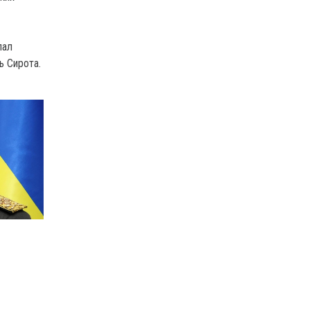
лал
ь Сирота.