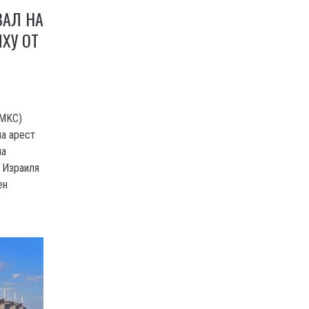
ВАЛ НА
ЯХУ ОТ
(MKC)
на арест
на
 Израиля
ен