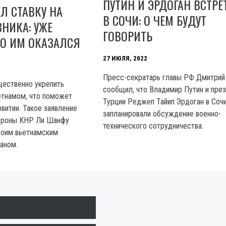
ПУТИН И ЭРДОГАН ВСТРЕ
Л СТАВКУ НА
В СОЧИ: О ЧЕМ БУДУТ
НИКА: УЖЕ
ГОВОРИТЬ
ТО ИМ ОКАЗАЛСЯ
27 ИЮЛЯ, 2022
Пресс-секратарь главы РФ Дмитрий
щественно укрепить
сообщил, что Владимир Путин и пре
етнамом, что поможет
Турции Реджеп Тайип Эрдоган в Соч
витии. Такое заявление
запланировали обсуждение военно-
ороны КНР Ли Шанфу
технического сотрудничества.
воим вьетнамским
аном.