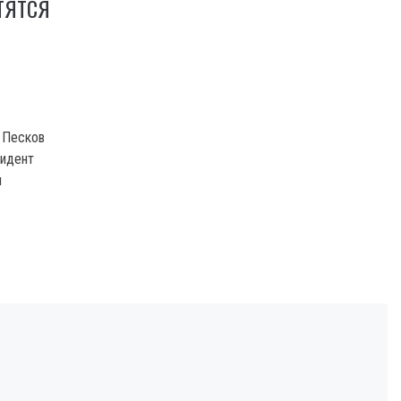
ТЯТСЯ
 Песков
зидент
и