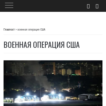
Skip
to
Главпост
>
военная операция США
content
ВОЕННАЯ ОПЕРАЦИЯ США