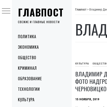
Skip
ГЛАВПОСТ
to
Главпост
>
Владимир Да
content
ВЛАД
СВЕЖИЕ И ГЛАВНЫЕ НОВОСТИ
Primary
ПОЛИТИКА
Menu
ЭКОНОМИКА
ОБЩЕСТВО
КУЛЬТУРА
ОБЩЕСТВ
КРИМИНАЛ
ВЛАДИМИР ДА
ОБРАЗОВАНИЕ
ФОТО НАДГР
ЧЕРНОВИЦКО
ТЕХНОЛОГИИ
КУЛЬТУРА
15 НОЯБРЯ, 2019