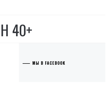
Н 40+
МЫ В FACEBOOK