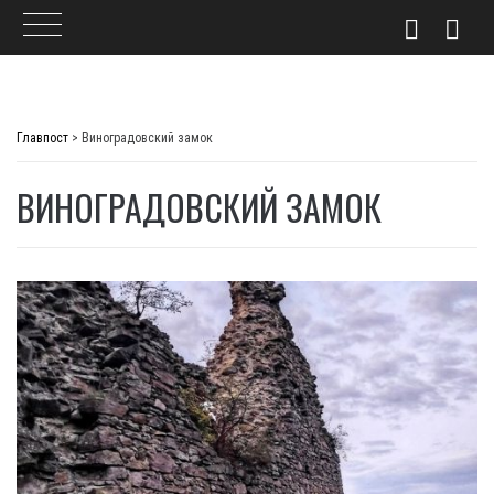
Skip
to
Главпост
>
Виноградовский замок
content
ВИНОГРАДОВСКИЙ ЗАМОК