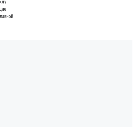
жду
щие
лавной