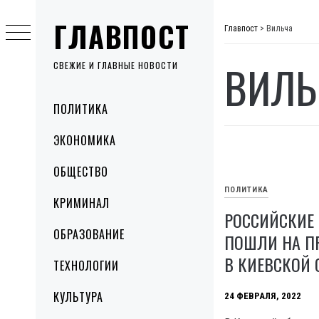
Skip
ГЛАВПОСТ
to
Главпост
>
Вильча
content
ВИЛЬ
СВЕЖИЕ И ГЛАВНЫЕ НОВОСТИ
Primary
ПОЛИТИКА
Menu
ЭКОНОМИКА
ОБЩЕСТВО
ПОЛИТИКА
КРИМИНАЛ
РОССИЙСКИЕ
ОБРАЗОВАНИЕ
ПОШЛИ НА П
В КИЕВСКОЙ 
ТЕХНОЛОГИИ
КУЛЬТУРА
24 ФЕВРАЛЯ, 2022