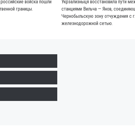
 российские войска пошли
Укрзализныця восстановила пути ме
твенной границы.
станциями Вильча — Янов, соединяю
Чернобыльскую зону отчуждения с г
железнодорожной сетью.