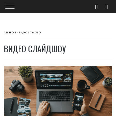
Skip
to
Главпост
>
видео слайдшоу
content
ВИДЕО СЛАЙДШОУ