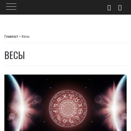
Skip
to
Главпост
>
Весы
content
ВЕСЫ