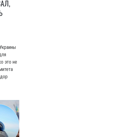
АЛ,
Ь
 Украины
для
ко это не
омитета
едор