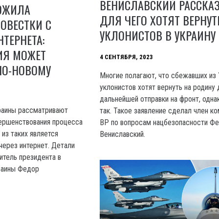
ВЕНИСЛАВСКИЙ РАССКАЗ
ОЖИЛА
ДЛЯ ЧЕГО ХОТЯТ ВЕРНУТ
ОВЕСТКИ С
УКЛОНИСТОВ В УКРАИНУ
ТЕРНЕТА:
ИЯ МОЖЕТ
4 СЕНТЯБРЯ, 2023
ПО-НОВОМУ
Многие полагают, что сбежавших из
уклонистов хотят вернуть на родину 
дальнейшей отправки на фронт, одна
раины рассматривают
так. Такое заявление сделал член к
ершенствования процесса
BP по вопросам нацбезопасности Ф
из таких является
Вениславский.
через интернет. Детали
итель президента в
раины Федор