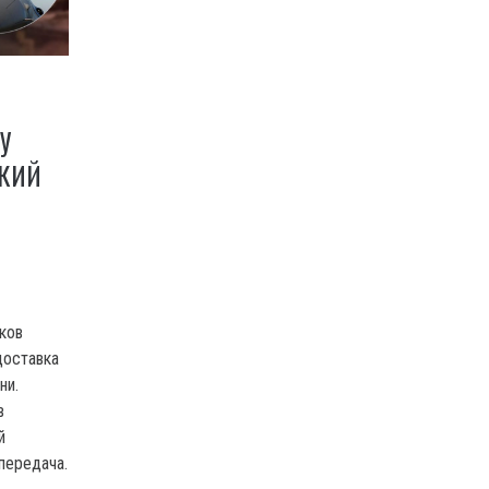
У
СКИЙ
ков
доставка
ни.
в
й
передача.