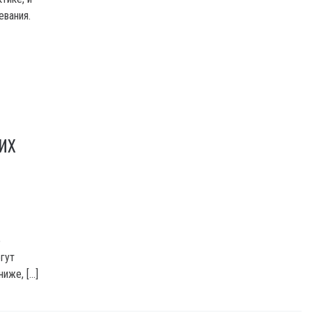
евания.
ИХ
о
огут
иже, […]