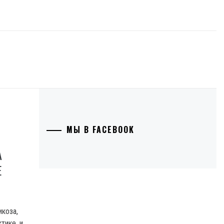
МЫ В FACEBOOK
А
Е
икоза,
тике, и