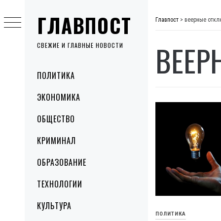
Skip
ГЛАВПОСТ
to
Главпост
>
веерные откл
content
ВЕЕР
СВЕЖИЕ И ГЛАВНЫЕ НОВОСТИ
Primary
ПОЛИТИКА
Menu
ЭКОНОМИКА
ОБЩЕСТВО
КРИМИНАЛ
ОБРАЗОВАНИЕ
ТЕХНОЛОГИИ
КУЛЬТУРА
ПОЛИТИКА