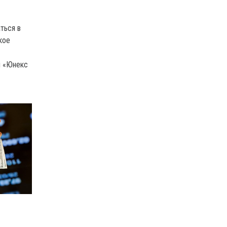
ться в
акое
й «Юнекс