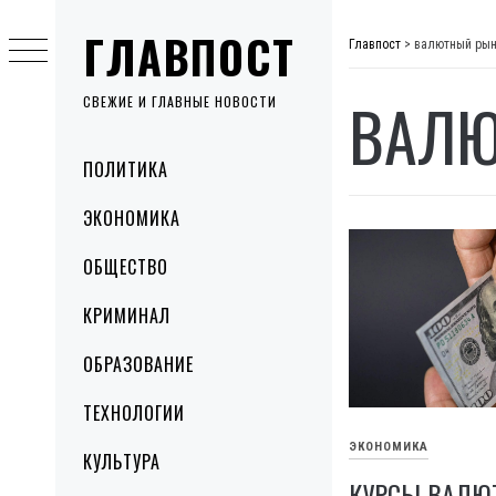
Skip
ГЛАВПОСТ
to
Главпост
>
валютный ры
content
ВАЛЮ
СВЕЖИЕ И ГЛАВНЫЕ НОВОСТИ
Primary
ПОЛИТИКА
Menu
ЭКОНОМИКА
ОБЩЕСТВО
КРИМИНАЛ
ОБРАЗОВАНИЕ
ТЕХНОЛОГИИ
ЭКОНОМИКА
КУЛЬТУРА
КУРСЫ ВАЛЮТ