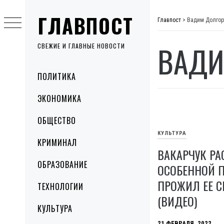
Skip
ГЛАВПОСТ
to
Главпост
>
Вадим Долгор
content
ВАДИ
СВЕЖИЕ И ГЛАВНЫЕ НОВОСТИ
Primary
ПОЛИТИКА
Menu
ЭКОНОМИКА
ОБЩЕСТВО
КУЛЬТУРА
КРИМИНАЛ
ВАКАРЧУК Р
ОБРАЗОВАНИЕ
ОСОБЕННОЙ П
ПРОЖИЛ ЕЕ С
ТЕХНОЛОГИИ
(ВИДЕО)
КУЛЬТУРА
21 ФЕВРАЛЯ, 2022