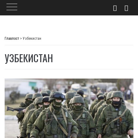
Skip
to
Главпост
>
Узбекистан
content
УЗБЕКИСТАН