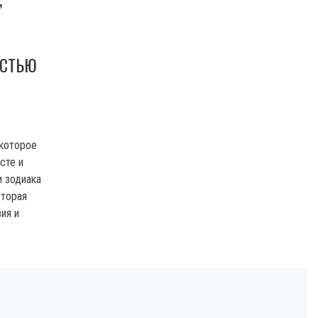
ОСТЬЮ
 которое
сте и
и зодиака
оторая
ия и